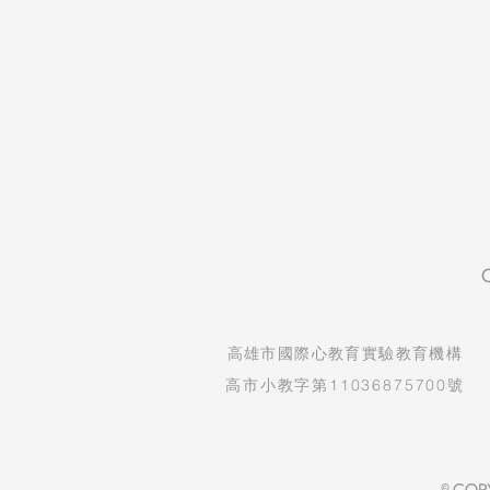
​高雄市國際心教育實驗教育機構
高市小教字第11036875700號