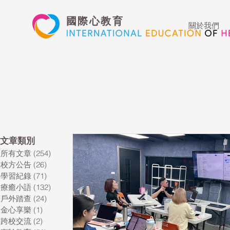
國際心教育
關於我們
所有文章
校方公告
學習紀錄
療
​文章類別
所有文章
(254)
254 篇文章
藝術高中
表演藝術
多媒體
校方公告
(26)
26 篇文章
學習紀錄
(71)
71 篇文章
療癒小語
(132)
132 篇文章
心文藝競賽
國際教育
Star of t
戶外踏查
(24)
24 篇文章
金心享樂
(1)
1 篇文章
跨校交流
(2)
2 篇文章