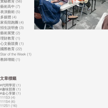
實驗教育
(56)
56 篇文章
藝術高中
(7)
7 篇文章
表演藝術
(5)
5 篇文章
多媒體
(4)
4 篇文章
家長陪跑團
(4)
4 篇文章
招生說明會
(3)
3 篇文章
藝術展覽
(2)
2 篇文章
理財教育
(1)
1 篇文章
心文藝競賽
(1)
1 篇文章
國際教育
(22)
22 篇文章
Star of the Week
(1)
1 篇文章
教師增能
(1)
1 篇文章
​文章標籤
1 篇文章
#代間學習
(1)
1 篇文章
#趣味競賽
(1)
1 篇文章
#金心享樂
(1)
4 篇文章
111S3
(4)
6 篇文章
111S4
(6)
16 篇文章
112S1
(16)