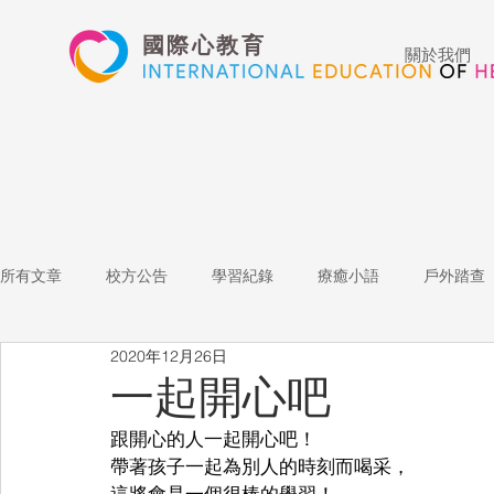
國際心教育
關於我們
所有文章
校方公告
學習紀錄
療癒小語
戶外踏查
2020年12月26日
藝術高中
表演藝術
多媒體
家長陪跑團
招
一起開心吧
跟開心的人一起開心吧！
心文藝競賽
國際教育
Star of the Week
教師增能
帶著孩子一起為別人的時刻而喝采，
這將會是一個很棒的學習！