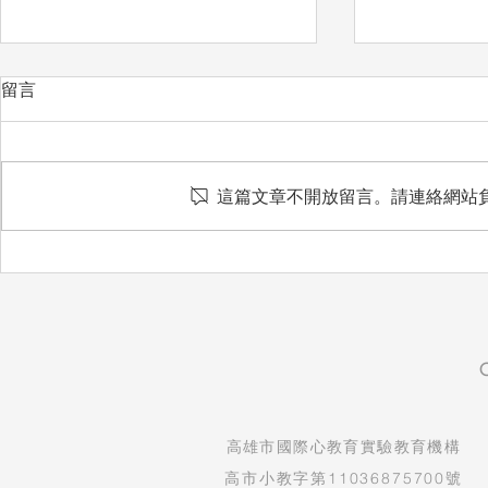
留言
愛惜
這篇文章不開放留言。請連絡網站
想把最好的
​高雄市國際心教育實驗教育機構
高市小教字第11036875700號