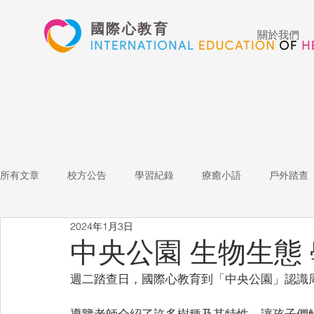
國際心教育
關於我們
所有文章
校方公告
學習紀錄
療癒小語
戶外踏查
2024年1月3日
藝術高中
表演藝術
多媒體
家長陪跑團
招
中央公園 生物生態
週二踏查日，國際心教育到「中央公園」認識
心文藝競賽
國際教育
Star of the Week
教師增能
導覽老師介紹了許多樹種及其特性，讓孩子們