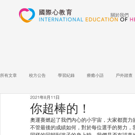
國際心教育
關於我們
所有文章
校方公告
學習紀錄
療癒小語
戶外踏查
2021年8月11日
藝術高中
表演藝術
多媒體
家長陪跑團
招
你超棒的！
奧運賽燃起了我們內心的小宇宙，大家都賣力
心文藝競賽
國際教育
Star of the Week
教師增能
不管最後的成績如何，對於每位選手的努力，
同樣的回歸到孩子的身上時，我們是否有認真