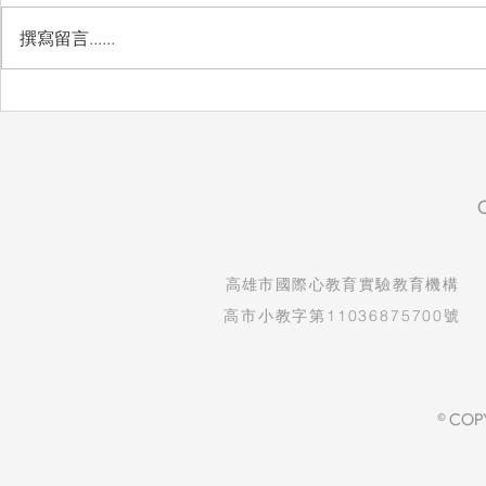
愛惜
撰寫留言......
想把最好的
​高雄市國際心教育實驗教育機構
高市小教字第11036875700號
© COP