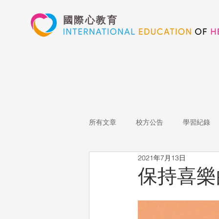
國際心教育
所有文章
校方公告
學習紀錄
2021年7月13日
藝術高中
表演藝術
多媒
保持喜樂
心文藝競賽
國際教育
Sta