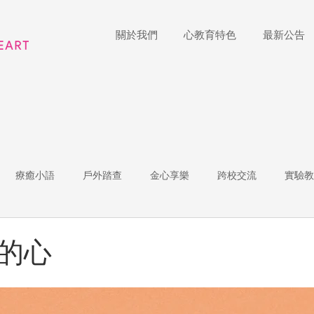
關於我們
心教育特色
最新公告
療癒小語
戶外踏查
金心享樂
跨校交流
實驗教
體
家長陪跑團
招生說明會
藝術展覽
理財教育
的心
r of the Week
教師增能