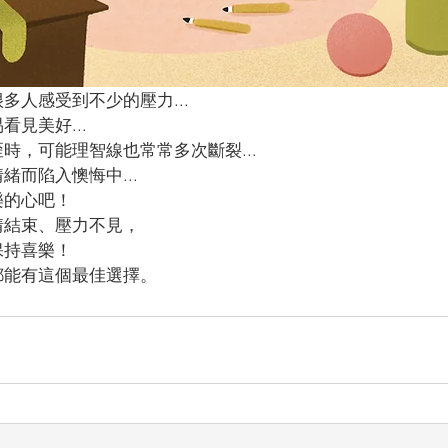
多人感受到不少的壓力...
見美好...
時，可能理智線也常常多次斷裂...
緒而陷入懊悔中...
樂的心吧！
情結束、壓力不見，
保持喜樂！
都能有這個最佳選擇。