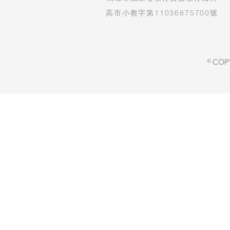
高市小教字第11036875700號
© COP