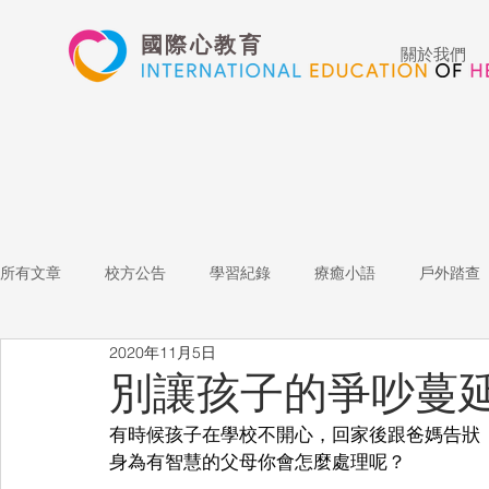
國際心教育
關於我們
所有文章
校方公告
學習紀錄
療癒小語
戶外踏查
2020年11月5日
藝術高中
表演藝術
多媒體
家長陪跑團
招
別讓孩子的爭吵蔓
有時候孩子在學校不開心，回家後跟爸媽告狀
心文藝競賽
國際教育
Star of the Week
教師增能
身為有智慧的父母你會怎麼處理呢？