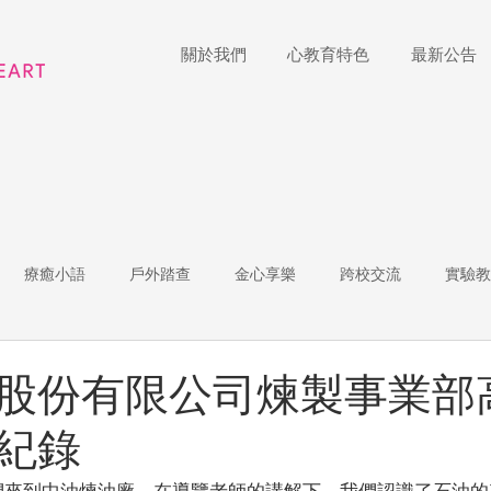
關於我們
心教育特色
最新公告
療癒小語
戶外踏查
金心享樂
跨校交流
實驗教
體
家長陪跑團
招生說明會
藝術展覽
理財教育
股份有限公司煉製事業部
紀錄
r of the Week
教師增能
們來到中油煉油廠，在導覽老師的講解下，我們認識了石油的