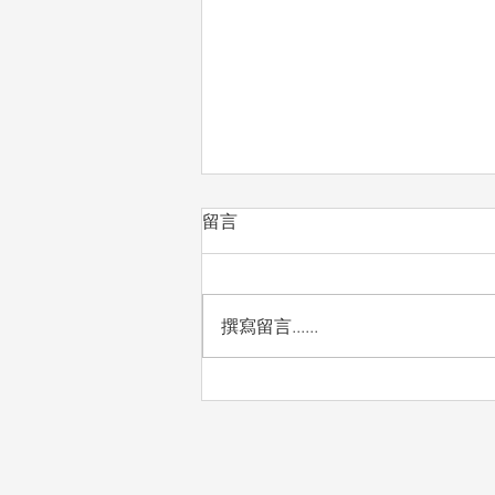
留言
撰寫留言......
自然實驗課：看見孩子的發現
與驚喜