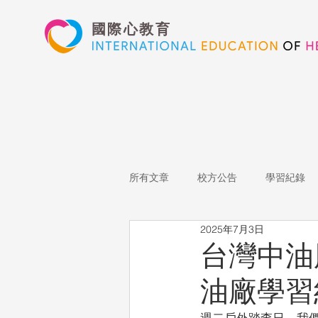
國際心教育
所有文章
校方公告
學習紀錄
2025年7月3日
藝術高中
表演藝術
多媒
台灣中油
油廠學習
心文藝競賽
國際教育
Sta
週二戶外踏查日，我