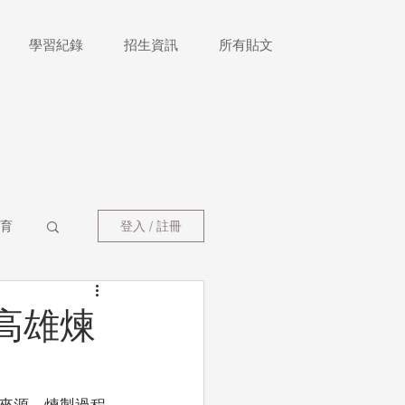
學習紀錄
招生資訊
所有貼文
育
登入 / 註冊
高雄煉
來源、煉製過程