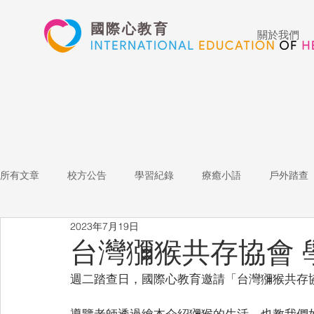
國際心教育
關於我們
所有文章
校方公告
學習紀錄
療癒小語
戶外踏查
2023年7月19日
藝術高中
表演藝術
多媒體
家長陪跑團
招
台灣獼猴共存協會 
週二踏查日，國際心教育邀請「台灣獼猴共存
心文藝競賽
國際教育
Star of the Week
教師增能
導覽老師透過繪本介紹獼猴的生活，也教我們