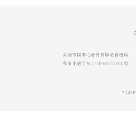
自然實驗課：看見孩子的發現
生命教育紀
與驚喜
守護孩子純
​高雄市國際心教育實驗教育機構
高市小教字第11036875700號
© COP