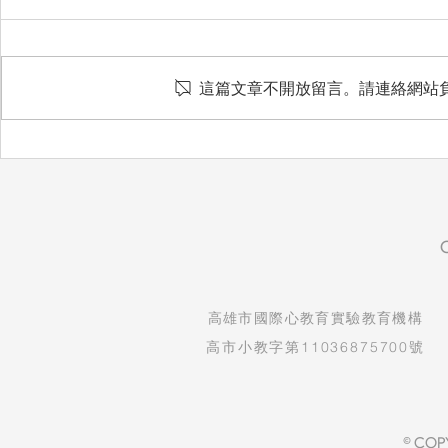
愛惜
這篇文章不開放留言。請連絡網站
想把最好的
​高雄市國際心教育實驗教育機構
高市小教字第11036875700號
© COP