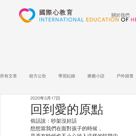
國際心教育
關於我們
所有文章
校方公告
學習紀錄
療癒小語
戶外踏查
2020年3月17日
藝術高中
表演藝術
多媒體
家長陪跑團
招
回到愛的原點
俗話說：吵架沒好話
心文藝競賽
國際教育
Star of the Week
教師增能
想想當我們在面對孩子的時候，
是否有時候也不小心掉入這樣的陷阱中