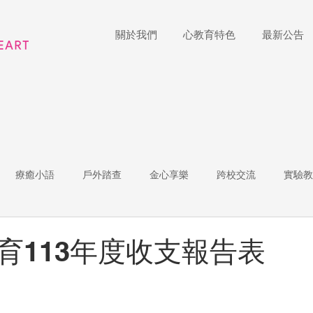
關於我們
心教育特色
最新公告
療癒小語
戶外踏查
金心享樂
跨校交流
實驗教
體
家長陪跑團
招生說明會
藝術展覽
理財教育
育113年度收支報告表
r of the Week
教師增能