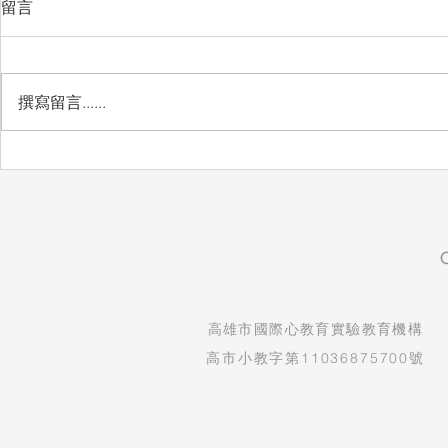
留言
撰寫留言......
🎉🎉🎉 狂賀喜訊 🎉🎉🎉
國際心教育1
告表
​高雄市國際心教育實驗教育機構
高市小教字第11036875700號