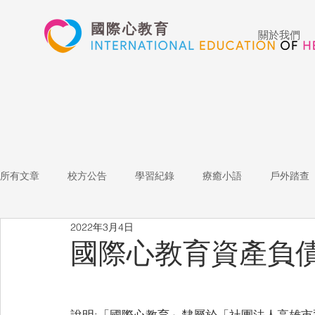
國際心教育
關於我們
所有文章
校方公告
學習紀錄
療癒小語
戶外踏查
2022年3月4日
藝術高中
表演藝術
多媒體
家長陪跑團
招
國際心教育資產負
心文藝競賽
國際教育
Star of the Week
教師增能
說明:「國際心教育」隸屬於「社團法人高雄