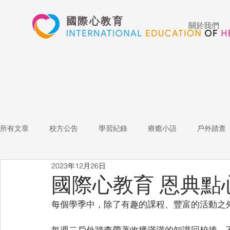
國際心教育
關於我們
所有文章
校方公告
學習紀錄
療癒小語
戶外踏查
2023年12月26日
藝術高中
表演藝術
多媒體
家長陪跑團
招
國際心教育 恩典點
每個學季中，除了有趣的課程、豐富的活動之
心文藝競賽
國際教育
Star of the Week
教師增能
每週二戶外踏查帶著收穫滿滿的知識回校後，不自