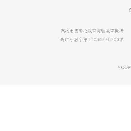
​高雄市國際心教育實驗教育機構
高市小教字第11036875700號
© COP