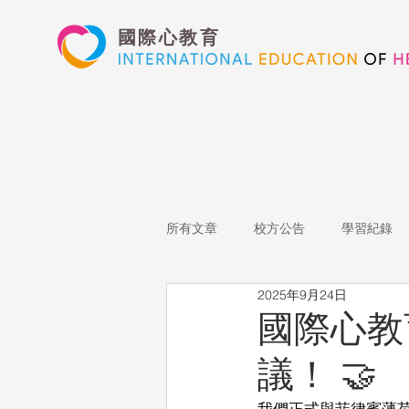
國際心教育
所有文章
校方公告
學習紀錄
2025年9月24日
藝術高中
表演藝術
多媒
國際心教育
議！ 🤝
心文藝競賽
國際教育
Sta
我們正式與菲律賓薄荷島的 