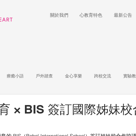
關於我們
心教育特色
最新公告
療癒小語
戶外踏查
金心享樂
跨校交流
實驗教
體
家長陪跑團
招生說明會
藝術展覽
理財教育
 × BIS 簽訂國際姊妹
r of the Week
教師增能
BIS（Bohol International School）簽訂姐妹校合