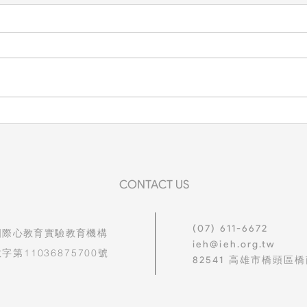
心教
生命教育紀實：識毒、拒毒，
守護孩子純淨的未來
CONTACT US
(07) 611-6672
國際心教育實驗教育機構
ieh@ieh.org.tw
字第11036875700號
82541
高雄市橋頭區橋