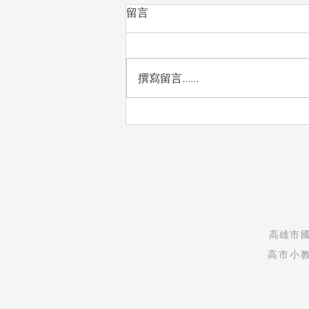
留言
撰寫留言......
自然實驗課：看見孩子的發現
與驚喜
​高雄市
高市小教