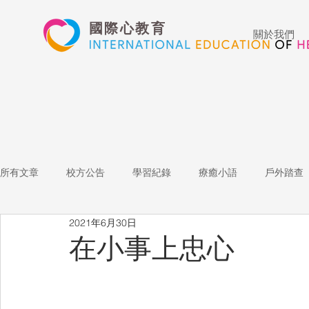
國際心教育
關於我們
所有文章
校方公告
學習紀錄
療癒小語
戶外踏查
2021年6月30日
藝術高中
表演藝術
多媒體
家長陪跑團
招
在小事上忠心
心文藝競賽
國際教育
Star of the Week
教師增能