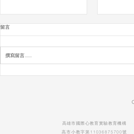
留言
愛惜
撰寫留言......
想把最好的
​高雄市國際心教育實驗教育機構
高市小教字第11036875700號