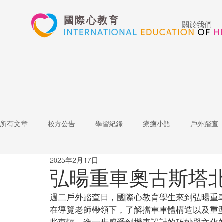
國際心教育
關於我們
所有文章
校方公告
學習紀錄
療癒小語
戶外踏查
2025年2月17日
藝術高中
表演藝術
多媒體
家長陪跑團
招
弘暘重車奧古斯塔
週二戶外踏查日，國際心教育學生來到弘暘重
心文藝競賽
國際教育
Star of the Week
教師增能
在導覽老師帶領下，了解擋車車體構造以及重
些車輛，進一步感受到機車設計的巧妙與文化