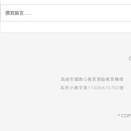
撰寫留言......
自然實驗課：看見孩子的發現
生命教育紀
與驚喜
守護孩子純
​高雄市國際心教育實驗教育機構
高市小教字第11036875700號
© COP