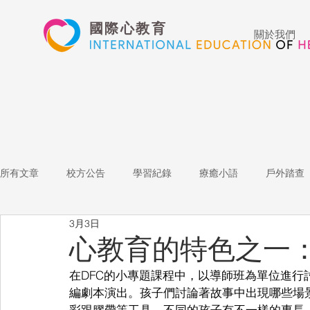
國際心教育
關於我們
所有文章
校方公告
學習紀錄
療癒小語
戶外踏查
3月3日
藝術高中
表演藝術
多媒體
家長陪跑團
招
心教育的特色之一
在DFC的小專題課程中，以導師班為單位進
心文藝競賽
國際教育
Star of the Week
教師增能
編劇本演出。孩子們討論著故事中出現哪些場
彩跟膠帶等工具。不同的孩子有不一樣的專長