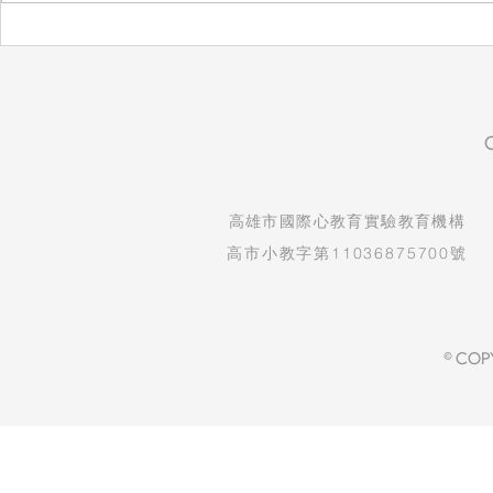
自然實驗課：看見孩子的發現
生命教育紀
與驚喜
守護孩子純
​高雄市國際心教育實驗教育機構
高市小教字第11036875700號
© COP