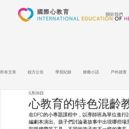
國際心教育
關於我們
所有文章
校方公告
學習紀錄
療癒小語
戶外踏查
5月26日
藝術高中
表演藝術
多媒體
家長陪跑團
招
心教育的特色混齡
在DFC的小專題課程中，以導師班為單位進
心文藝競賽
國際教育
Star of the Week
教師增能
編劇本演出。孩子們討論著故事中出現哪些場
彩跟膠帶等工具。不同的孩子有不一樣的專長