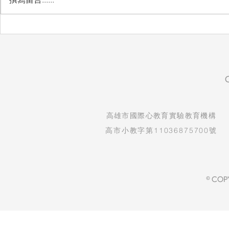
自然實驗課：看見孩子的發現
生命教育紀
與驚喜
守護孩子純
​高雄市國際心教育實驗教育機構
高市小教字第11036875700號
© COP