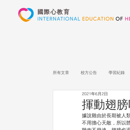
國際心教育
所有文章
校方公告
學習紀錄
2021年6月2日
藝術高中
表演藝術
多媒
揮動翅膀
據說雞由於長期被人
心文藝競賽
國際教育
Sta
不用擔心天敵，所以
雞肉不發達，翅膀也退化