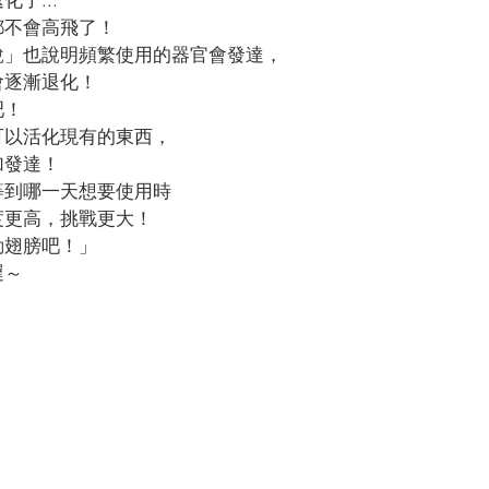
都不會高飛了！
說」也說明頻繁使用的器官會發達，
會逐漸退化！
吧！
可以活化現有的東西，
加發達！
等到哪一天想要使用時
度更高，挑戰更大！
動翅膀吧！」
遲～