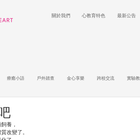
關於我們
心教育特色
最新公告
療癒小語
戶外踏查
金心享樂
跨校交流
實驗教
體
家長陪跑團
招生說明會
藝術展覽
理財教育
吧
類飼養，
r of the Week
教師增能
體質改變了。
了...