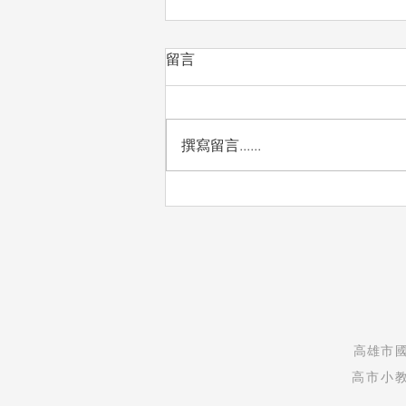
留言
愛惜
撰寫留言......
​高雄市
高市小教