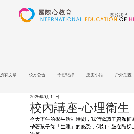
國際心教育
關於我們
所有文章
校方公告
學習紀錄
療癒小語
戶外踏查
2025年9月11日
藝術高中
表演藝術
多媒體
家長陪跑團
招
校內講座-心理衛生
今天下午的學生活動時間，我們邀請了資深輔
心文藝競賽
國際教育
Star of the Week
教師增能
帶著孩子從「生理」的感受，例如：坐在階梯
冷等。