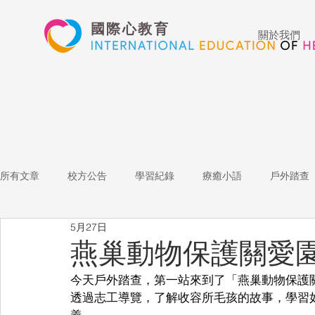
國際心教育
關於我們
所有文章
校方公告
學習紀錄
療癒小語
戶外踏查
5月27日
藝術高中
表演藝術
多媒體
家長陪跑團
招
燕巢動物保護關愛園
今天戶外踏查，第一站來到了「燕巢動物保護
心文藝競賽
國際教育
Star of the Week
教師增能
透過志工導覽，了解收容所毛孩的故事，學習
義。