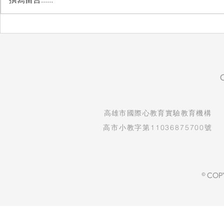
自然實驗課：看見孩子的發現
生命教育紀
與驚喜
守護孩子純
​高雄市國際心教育實驗教育機構
高市小教字第11036875700號
© COP