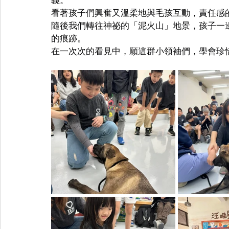
看著孩子們興奮又溫柔地與毛孩互動，責任感
隨後我們轉往神祕的「泥火山」地景，孩子一
的痕跡。
在一次次的看見中，願這群小領袖們，學會珍