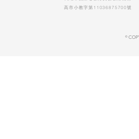
高市小教字第11036875700號
© COP