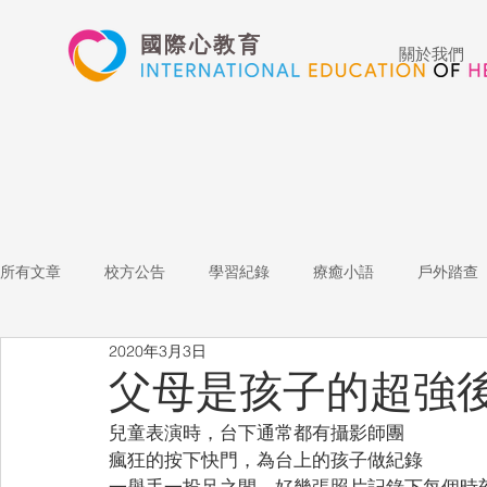
國際心教育
關於我們
所有文章
校方公告
學習紀錄
療癒小語
戶外踏查
2020年3月3日
藝術高中
表演藝術
多媒體
家長陪跑團
招
父母是孩子的超強
兒童表演時，台下通常都有攝影師團
心文藝競賽
國際教育
Star of the Week
教師增能
瘋狂的按下快門，為台上的孩子做紀錄
一舉手一投足之間，好幾張照片記錄下每個時