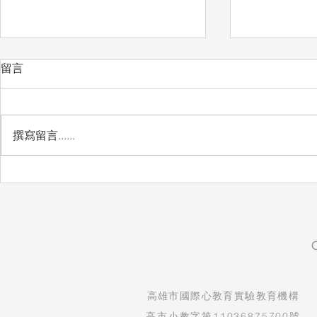
留言
撰寫留言......
自然實驗課：看見孩子的發現
生命教育紀
與驚喜
守護孩子純
​高雄市國際心教育實驗教育機構
高市小教字第11036875700號