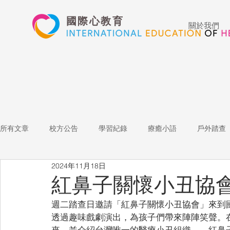
國際心教育
關於我們
所有文章
校方公告
學習紀錄
療癒小語
戶外踏查
2024年11月18日
藝術高中
表演藝術
多媒體
家長陪跑團
招
紅鼻子關懷小丑協
週二踏查日邀請「紅鼻子關懷小丑協會」來到
心文藝競賽
國際教育
Star of the Week
教師增能
透過趣味戲劇演出，為孩子們帶來陣陣笑聲。
來，並介紹台灣唯一的醫療小丑組織——紅鼻