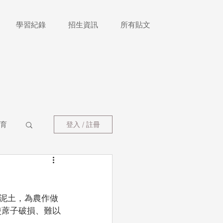
學習紀錄
招生資訊
所有貼文
育
登入 / 註冊
泥土，為農作做
使蓆子破損、難以