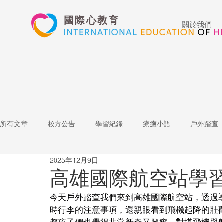
國際心教育
關於我們
所有文章
校方公告
學習紀錄
療癒小語
戶外踏查
2025年12月9日
藝術高中
表演藝術
多媒體
家長陪跑團
招
高雄國際航空站學
今天戶外踏查我們來到高雄國際航空站，透過
心文藝競賽
國際教育
Star of the Week
教師增能
時行李的注意事項，還親眼看到飛機起降的壯
都孩子們也覺得非常新奇又興奮，對搭飛機與