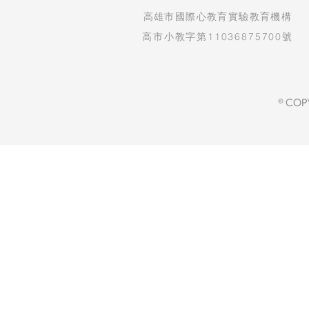
​高雄市國際心教育實驗教育機構
高市小教字第11036875700號
© COP