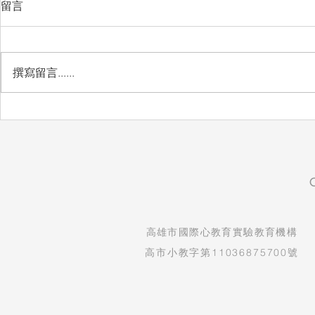
留言
撰寫留言......
自然實驗課：看見孩子的發現
生命教育紀
與驚喜
守護孩子純
​高雄市國際心教育實驗教育機構
高市小教字第11036875700號