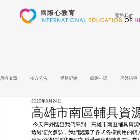
國際心教育
關於我們
所有文章
校方公告
學習紀錄
療癒小語
戶外踏查
2025年9月24日
藝術高中
表演藝術
多媒體
家長陪跑團
招
高雄市南區輔具資
 今天戶外踏查我們來到「高雄市南區輔具資源
心文藝競賽
國際教育
Star of the Week
教師增能
透過這次參訪，我們認識了各式各樣實用的輔
這次的體驗讓我們深刻感受到這些輔具在日常