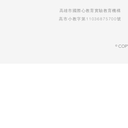
​高雄市國際心教育實驗教育機構
高市小教字第11036875700號
© COP