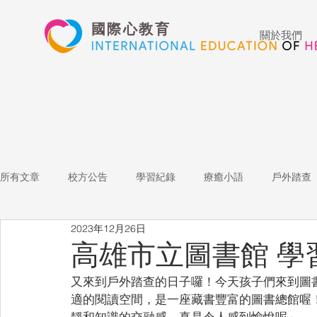
國際心教育
關於我們
所有文章
校方公告
學習紀錄
療癒小語
戶外踏查
2023年12月26日
藝術高中
表演藝術
多媒體
家長陪跑團
招
高雄市立圖書館 學
又來到戶外踏查的日子囉！今天孩子們來到圖
心文藝競賽
國際教育
Star of the Week
教師增能
適的閱讀空間，是一座藏書豐富的圖書總館喔
靜和知識的交融感，真是令人感到愉悅呢～