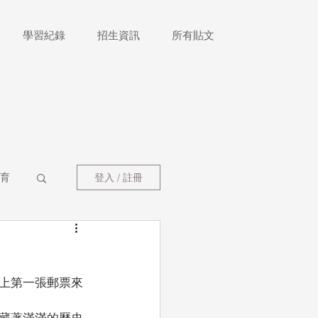
學習紀錄
招生資訊
所有貼文
育
登入 / 註冊
上第一張郵票來
藏著滿滿的歷史