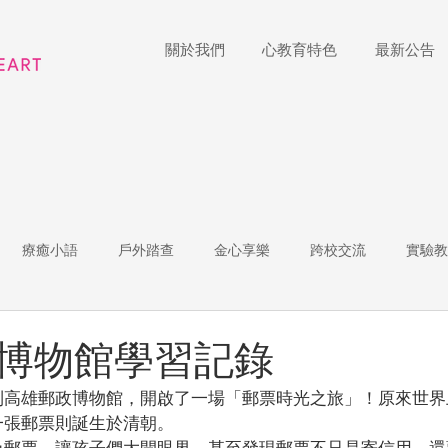
關於我們
心教育特色
最新公告
療癒小語
戶外踏查
金心享樂
跨校交流
實驗教
體
家長陪跑團
招生說明會
藝術展覽
理財教育
博物館學習記錄
到高雄郵政博物館，開啟了一場「郵票時光之旅」！原來世界
r of the Week
教師增能
一張郵票則誕生於清朝。
色郵票，讓孩子們大開眼界，甚至發現郵票不只是寄信用，還