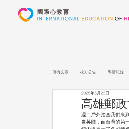
國際心教育
所有文章
校方公告
學習紀錄
2025年5月23日
藝術高中
表演藝術
多媒
高雄郵政
週二戶外踏查我們來
心文藝競賽
國際教育
Sta
自英國，而台灣的第
館內還展示了各國特