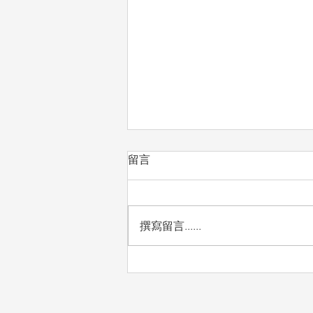
留言
撰寫留言......
自然實驗課：看見孩子的發現
與驚喜