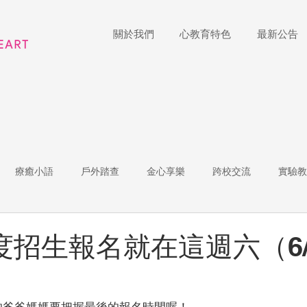
關於我們
心教育特色
最新公告
療癒小語
戶外踏查
金心享樂
跨校交流
實驗教
體
家長陪跑團
招生說明會
藝術展覽
理財教育
年度招生報名就在這週六（6/
r of the Week
教師增能
的爸爸媽媽要把握最後的報名時間喔！