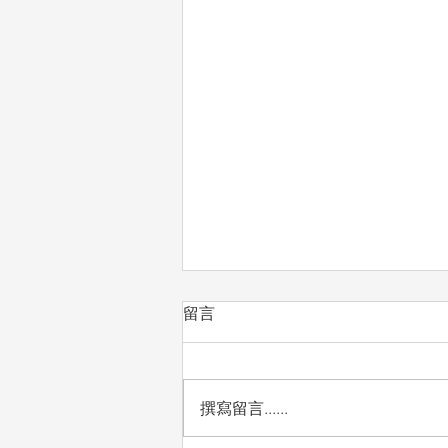
留言
撰寫留言......
🎉🎉🎉 狂賀喜訊 🎉🎉🎉