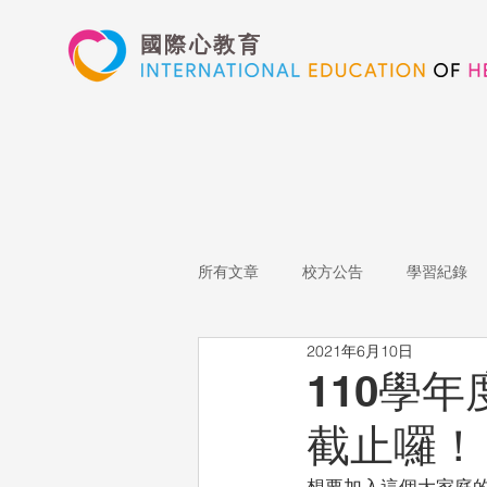
國際心教育
所有文章
校方公告
學習紀錄
2021年6月10日
藝術高中
表演藝術
多媒
110學
截止囉！
心文藝競賽
國際教育
Sta
想要加入這個大家庭