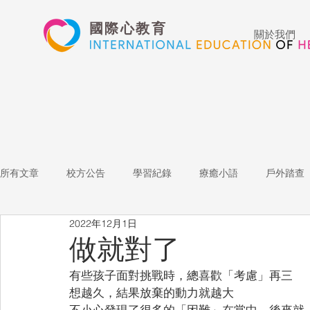
國際心教育
關於我們
所有文章
校方公告
學習紀錄
療癒小語
戶外踏查
2022年12月1日
藝術高中
表演藝術
多媒體
家長陪跑團
招
做就對了
有些孩子面對挑戰時，總喜歡「考慮」再三
心文藝競賽
國際教育
Star of the Week
教師增能
想越久，結果放棄的動力就越大
不小心發現了很多的「困難」在當中，後來就