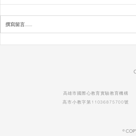
愛惜
撰寫留言......
想把最好的
​高雄市國際心教育實驗教育機構
高市小教字第11036875700號
© COP