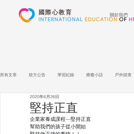
國際心教育
關於我們
所有文章
校方公告
學習紀錄
療癒小語
戶外踏查
2020年6月26日
藝術高中
表演藝術
多媒體
家長陪跑團
招
堅持正直
企業家養成課程—堅持正直
心文藝競賽
國際教育
Star of the Week
教師增能
幫助我們的孩子從小開始
堅持做正確的事情！！