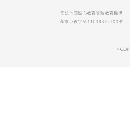
​高雄市國際心教育實驗教育機構
高市小教字第11036875700號
© COP