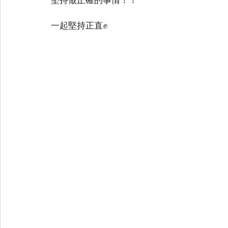
一起堅持正直
✊