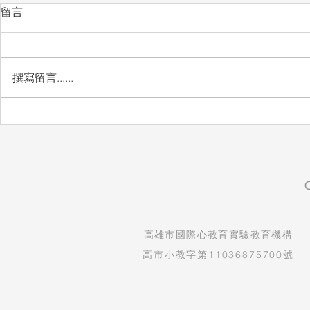
留言
撰寫留言......
自然實驗課：看見孩子的發現
生命教育紀
與驚喜
守護孩子純
​高雄市國際心教育實驗教育機構
高市小教字第11036875700號