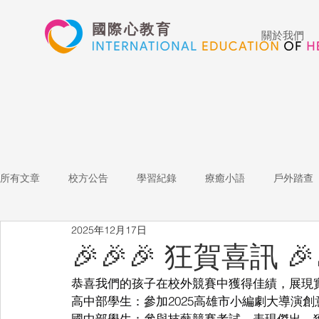
國際心教育
關於我們
所有文章
校方公告
學習紀錄
療癒小語
戶外踏查
2025年12月17日
藝術高中
表演藝術
多媒體
家長陪跑團
招
🎉🎉🎉 狂賀喜訊 🎉
恭喜我們的孩子在校外競賽中獲得佳績，展現
心文藝競賽
國際教育
Star of the Week
教師增能
高中部學生：參加2025高雄市小編劇大導演
國中部學生：參與技藝競賽考試，表現傑出，