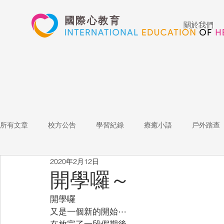
國際心教育
關於我們
所有文章
校方公告
學習紀錄
療癒小語
戶外踏查
2020年2月12日
藝術高中
表演藝術
多媒體
家長陪跑團
招
開學囉～
開學囉
心文藝競賽
國際教育
Star of the Week
教師增能
又是一個新的開始⋯
在放完了一段假期後，