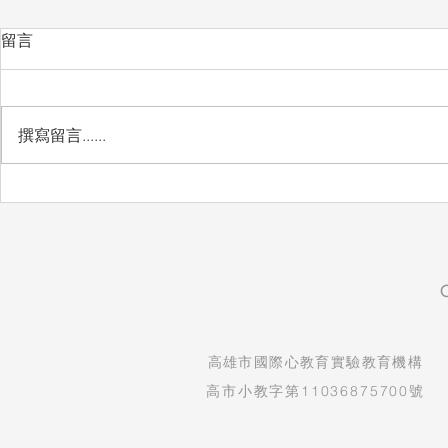
留言
愛惜
撰寫留言......
想把最好的
​高雄市國際心教育實驗教育機構
高市小教字第11036875700號