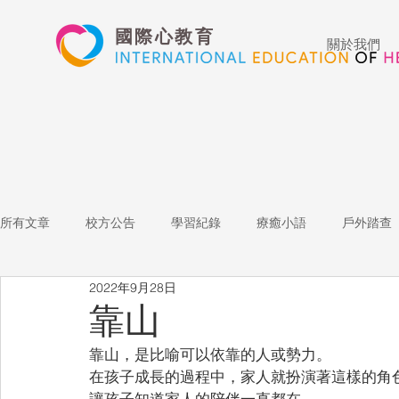
國際心教育
關於我們
所有文章
校方公告
學習紀錄
療癒小語
戶外踏查
2022年9月28日
藝術高中
表演藝術
多媒體
家長陪跑團
招
靠山
靠山，是比喻可以依靠的人或勢力。
心文藝競賽
國際教育
Star of the Week
教師增能
在孩子成長的過程中，家人就扮演著這樣的角
讓孩子知道家人的陪伴一直都在