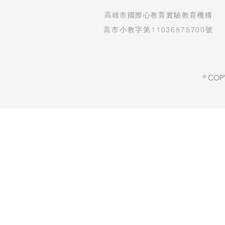
​高雄市國際心教育實驗教育機構
高市小教字第11036875700號
© COP