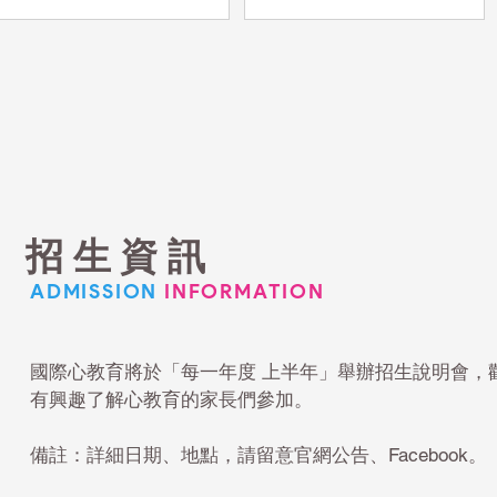
可以有很多的實驗影片可以
以生命經驗出發，用淺顯易懂
看。但是遠遠不急孩子們在課
的方式，分享毒品如何利用
堂上的親手操作，孩子們觀察
「耐受性」剝奪自由，並揭露
實驗結果在眼前發生時，此起
新興毒品常見的巧克力、糖果
彼落的討論著以及驚呼連連。
等偽裝術。
孩子們為了實驗操作先反覆的
複習課本上的步驟，在操作時
也小心翼翼，看著實驗結果如
同課本上的解說時，眼睛都發
招生資訊
出閃爍的光芒～利用生活中可
以取得的實驗材料，也讓孩子
ADMISSION
INFORMATION
們了解在家中也能請家長陪同
重複操作、加深學習的印象。
國際心教育將於「每一年度 上半年」舉辦招生說明會，
有興趣了解心教育的家長們參加。
備註：詳細日期、地點，請留意官網公告、Facebook。