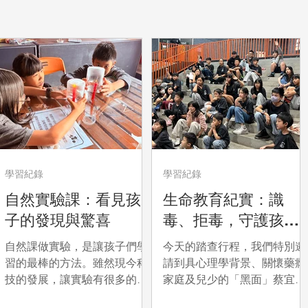
學習紀錄
學習紀錄
自然實驗課：看見孩
生命教育紀實：識
子的發現與驚喜
毒、拒毒，守護孩子
純淨的未來
自然課做實驗，是讓孩子們學
今天的踏查行程，我們特別邀
習的最棒的方法。雖然現今科
請到具心理學背景、關懷藥癮
技的發展，讓實驗有很多的模
家庭及兒少的「黑面」蔡宜廷
擬器可以在網站上做練習，也
講師，來到孩子們中間。 講師