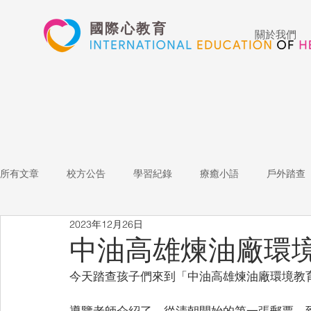
國際心教育
關於我們
所有文章
校方公告
學習紀錄
療癒小語
戶外踏查
2023年12月26日
藝術高中
表演藝術
多媒體
家長陪跑團
招
中油高雄煉油廠環境
今天踏查孩子們來到「中油高雄煉油廠環境教
心文藝競賽
國際教育
Star of the Week
教師增能
導覽老師介紹了，從清朝開始的第一張郵票，