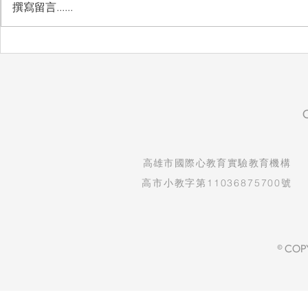
撰寫留言......
自然實驗課：看見孩子的發現
生命教育紀
與驚喜
守護孩子純
​高雄市國際心教育實驗教育機構
高市小教字第11036875700號
© COP