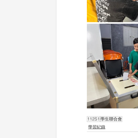
112S1
學生聯合會
學習紀錄