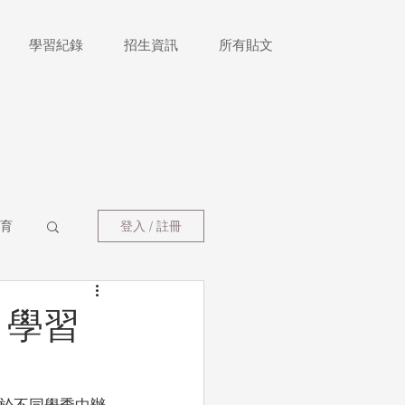
學習紀錄
招生資訊
所有貼文
育
登入 / 註冊
 學習
於不同學季中辦