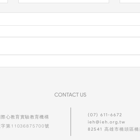
高雄
生命教育紀實：識毒、拒毒，
守護孩子純淨的未來
CONTACT US
(07) 611-6672
國際心教育實驗教育機構
ieh@ieh.org.tw
字第11036875700號
82541
高雄市橋頭區橋