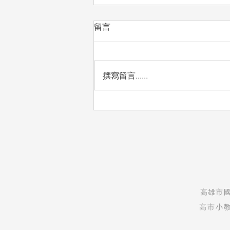
留言
撰寫留言......
自然實驗課：看見孩子的發現
與驚喜
​高雄市
高市小教