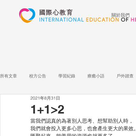
國際心教育
關於我們
所有文章
校方公告
學習紀錄
療癒小語
戶外踏查
2021年8月31日
藝術高中
表演藝術
多媒體
家長陪跑團
招
1+1>2
當我們認真的為著別人思考、想幫助別人時，
心文藝競賽
國際教育
Star of the Week
教師增能
我們就會投入更多心思，也會產生更大的果效
匯聚起來，能善用的資源也就更多了。