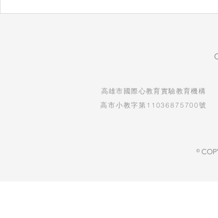
​高雄市國際心教育實驗教育機構
高市小教字第11036875700號
© COP