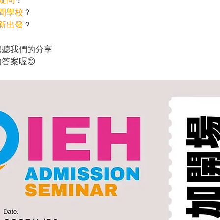
間學校
？
新出發
？
聽聽我們的分享
答案喔😊