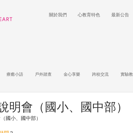
關於我們
心教育特色
最新公告
療癒小語
戶外踏查
金心享樂
跨校交流
實驗教
體
家長陪跑團
招生說明會
藝術展覽
理財教育
招生說明會（國小、國中部）
明會（國小、國中部）
r of the Week
教師增能
疑問
？