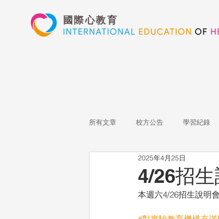
國際心教育
所有文章
校方公告
學習紀錄
2025年4月25日
藝術高中
表演藝術
多媒
4/26
本週六4/26招生說
心文藝競賽
國際教育
Sta
#對實驗教育機構充滿