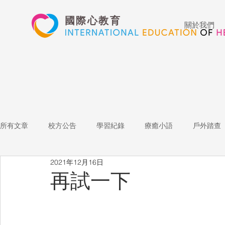
國際心教育
關於我們
所有文章
校方公告
學習紀錄
療癒小語
戶外踏查
2021年12月16日
藝術高中
表演藝術
多媒體
家長陪跑團
招
再試一下
心文藝競賽
國際教育
Star of the Week
教師增能