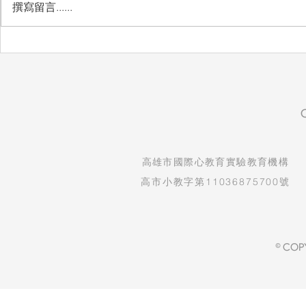
撰寫留言......
想把最好的
​高雄市國際心教育實驗教育機構
高市小教字第11036875700號
© COP