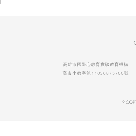
​高雄市國際心教育實驗教育機構
高市小教字第11036875700號
© COP