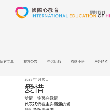
國際心教育
關於我們
所有文章
校方公告
學習紀錄
療癒小語
戶外踏查
2023年1月10日
藝術高中
表演藝術
多媒體
家長陪跑團
招
愛惜
珍惜，珍視與愛惜
心文藝競賽
國際教育
Star of the Week
教師增能
代表我們看重與滿滿的愛
所以勇敢表達吧⋯⋯