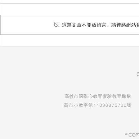
愛惜
這篇文章不開放留言。請連絡網站
想把最好的
​高雄市國際心教育實驗教育機構
高市小教字第11036875700號
© COP