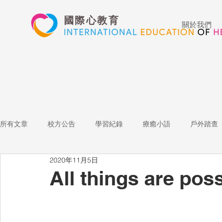
國際心教育
關於我們
所有文章
校方公告
學習紀錄
療癒小語
戶外踏查
2020年11月5日
藝術高中
表演藝術
多媒體
家長陪跑團
招
All things are pos
心文藝競賽
國際教育
Star of the Week
教師增能