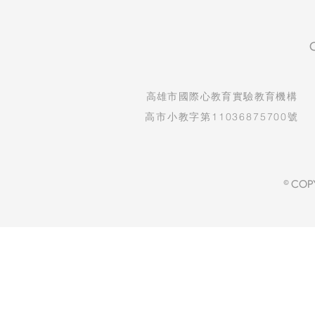
​高雄市國際心教育實驗教育機構
高市小教字第11036875700號
© COP