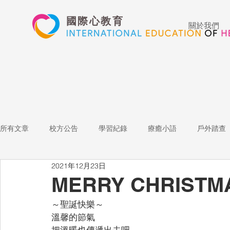
國際心教育
關於我們
所有文章
校方公告
學習紀錄
療癒小語
戶外踏查
2021年12月23日
藝術高中
表演藝術
多媒體
家長陪跑團
招
MERRY CHRISTM
～聖誕快樂～
心文藝競賽
國際教育
Star of the Week
教師增能
溫馨的節氣
把溫暖也傳遞出去吧⋯⋯