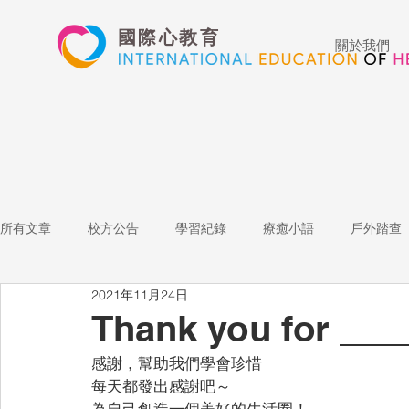
國際心教育
關於我們
所有文章
校方公告
學習紀錄
療癒小語
戶外踏查
2021年11月24日
藝術高中
表演藝術
多媒體
家長陪跑團
招
Thank you for ___
感謝，幫助我們學會珍惜
心文藝競賽
國際教育
Star of the Week
教師增能
每天都發出感謝吧～
為自己創造一個美好的生活圈！