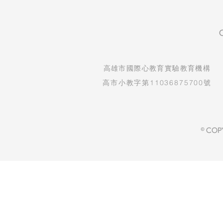
​高雄市國際心教育實驗教育機構
高市小教字第11036875700號
© COP