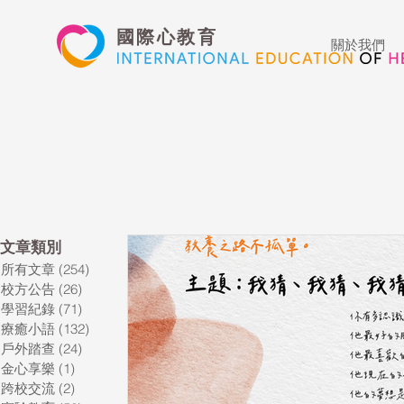
國際心教育
關於我們
所有文章
校方公告
學習紀錄
療
​文章類別
所有文章
(254)
254 篇文章
藝術高中
表演藝術
多媒體
校方公告
(26)
26 篇文章
學習紀錄
(71)
71 篇文章
療癒小語
(132)
132 篇文章
心文藝競賽
國際教育
Star of t
戶外踏查
(24)
24 篇文章
金心享樂
(1)
1 篇文章
跨校交流
(2)
2 篇文章