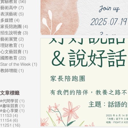
實驗教育
(56)
56 篇文章
藝術高中
(7)
7 篇文章
表演藝術
(5)
5 篇文章
多媒體
(4)
4 篇文章
家長陪跑團
(4)
4 篇文章
招生說明會
(3)
3 篇文章
藝術展覽
(2)
2 篇文章
理財教育
(1)
1 篇文章
心文藝競賽
(1)
1 篇文章
國際教育
(22)
22 篇文章
Star of the Week
(1)
1 篇文章
教師增能
(1)
1 篇文章
​文章標籤
1 篇文章
#代間學習
(1)
1 篇文章
#趣味競賽
(1)
1 篇文章
#金心享樂
(1)
4 篇文章
111S3
(4)
6 篇文章
111S4
(6)
16 篇文章
112S1
(16)