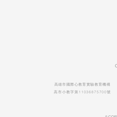
​高雄市國際心教育實驗教育機構
高市小教字第11036875700號