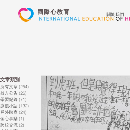
國際心教育
關於我們
所有文章
校方公告
學習紀錄
療
​文章類別
所有文章
(254)
254 篇文章
藝術高中
表演藝術
多媒體
校方公告
(26)
26 篇文章
學習紀錄
(71)
71 篇文章
療癒小語
(132)
132 篇文章
心文藝競賽
國際教育
Star of t
戶外踏查
(24)
24 篇文章
金心享樂
(1)
1 篇文章
跨校交流
(2)
2 篇文章