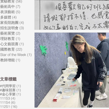
實驗教育
(56)
56 篇文章
藝術高中
(7)
7 篇文章
表演藝術
(5)
5 篇文章
多媒體
(4)
4 篇文章
家長陪跑團
(4)
4 篇文章
招生說明會
(3)
3 篇文章
藝術展覽
(2)
2 篇文章
理財教育
(1)
1 篇文章
心文藝競賽
(1)
1 篇文章
國際教育
(22)
22 篇文章
Star of the Week
(1)
1 篇文章
教師增能
(1)
1 篇文章
​文章標籤
1 篇文章
#代間學習
(1)
1 篇文章
#趣味競賽
(1)
1 篇文章
#金心享樂
(1)
4 篇文章
111S3
(4)
6 篇文章
111S4
(6)
16 篇文章
112S1
(16)