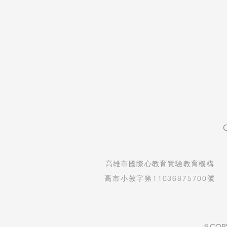
​高雄市國際心教育實驗教育機構
高市小教字第11036875700號