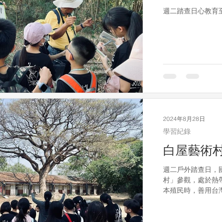
週二踏查日心教育
2024年8月28日
學習紀錄
白屋藝術村
週二戶外踏查日，
村」參觀，處於熱
本殖民時，善用台
糖廠。