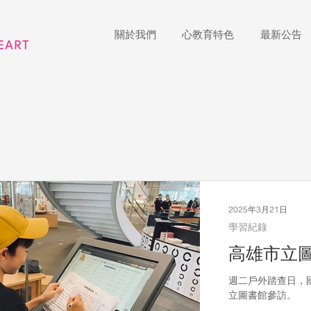
關於我們
心教育特色
最新公告
公告
學習紀錄
療癒小語
戶外踏查
金心享樂
表演藝術
多媒體
家長陪跑團
招生說明會
藝術
2025年3月21日
學習紀錄
高雄市立圖
國際教育
Star of the Week
教師增能
週二戶外踏查日，
立圖書館參訪。