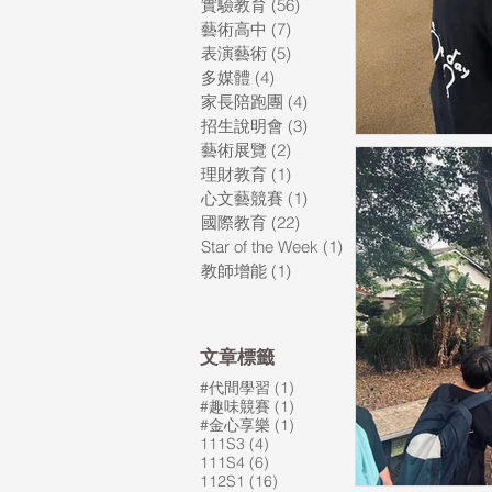
實驗教育
(56)
56 篇文章
藝術高中
(7)
7 篇文章
表演藝術
(5)
5 篇文章
多媒體
(4)
4 篇文章
家長陪跑團
(4)
4 篇文章
招生說明會
(3)
3 篇文章
藝術展覽
(2)
2 篇文章
理財教育
(1)
1 篇文章
心文藝競賽
(1)
1 篇文章
國際教育
(22)
22 篇文章
Star of the Week
(1)
1 篇文章
教師增能
(1)
1 篇文章
​文章標籤
1 篇文章
#代間學習
(1)
1 篇文章
#趣味競賽
(1)
1 篇文章
#金心享樂
(1)
4 篇文章
111S3
(4)
6 篇文章
111S4
(6)
16 篇文章
112S1
(16)