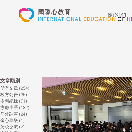
國際心教育
關於我們
所有文章
校方公告
學習紀錄
療
​文章類別
所有文章
(254)
254 篇文章
藝術高中
表演藝術
多媒體
校方公告
(26)
26 篇文章
學習紀錄
(71)
71 篇文章
療癒小語
(132)
132 篇文章
心文藝競賽
國際教育
Star of t
戶外踏查
(24)
24 篇文章
金心享樂
(1)
1 篇文章
跨校交流
(2)
2 篇文章