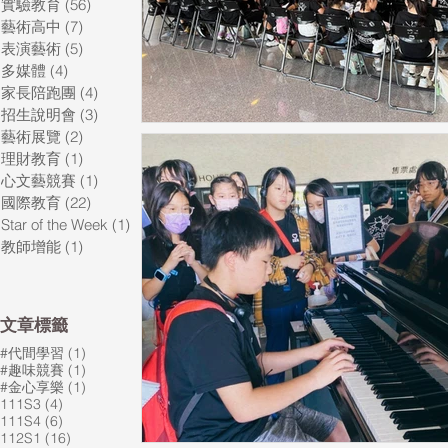
實驗教育
(56)
56 篇文章
藝術高中
(7)
7 篇文章
表演藝術
(5)
5 篇文章
多媒體
(4)
4 篇文章
家長陪跑團
(4)
4 篇文章
招生說明會
(3)
3 篇文章
藝術展覽
(2)
2 篇文章
理財教育
(1)
1 篇文章
心文藝競賽
(1)
1 篇文章
國際教育
(22)
22 篇文章
Star of the Week
(1)
1 篇文章
教師增能
(1)
1 篇文章
​文章標籤
1 篇文章
#代間學習
(1)
1 篇文章
#趣味競賽
(1)
1 篇文章
#金心享樂
(1)
4 篇文章
111S3
(4)
6 篇文章
111S4
(6)
16 篇文章
112S1
(16)