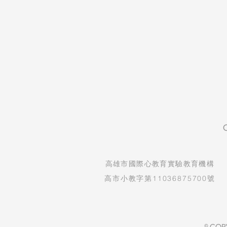
​高雄市國際心教育實驗教育機構
高市小教字第11036875700號