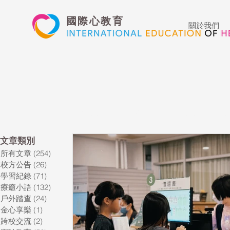
國際心教育
關於我們
所有文章
校方公告
學習紀錄
療
​文章類別
所有文章
(254)
254 篇文章
藝術高中
表演藝術
多媒體
校方公告
(26)
26 篇文章
學習紀錄
(71)
71 篇文章
療癒小語
(132)
132 篇文章
心文藝競賽
國際教育
Star of t
戶外踏查
(24)
24 篇文章
金心享樂
(1)
1 篇文章
跨校交流
(2)
2 篇文章