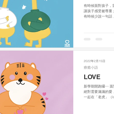
有時候面對孩子，
讓孩子感受被尊重 
有時候少說一句話
2022年2月15日
療癒小語
LOVE
新學期開跑囉⋯ 
絕對需要滿滿的愛
一起在「老虎」（lo