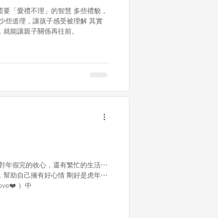
需要「愛禮不理」的智慧 多些禮貌，
少些道理，讓孩子感受被理解 其實
，就能讓親子關係再往前。
面對年假完的收心，還有繁忙的生活⋯
，幫助自己擁有好心情 剛好是虎年⋯
ve❤️ ）中