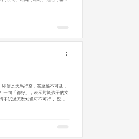
快樂因子，讓孩子開心學習，學得開
，即使是天馬行空，甚至遙不可及，
？ 一句「都好」，表示對於孩子的支
情不試過怎麼知道可不可行， 況且
5年時有85%的工作是現在沒有出現
馬行空的念頭開創了一個全新的開