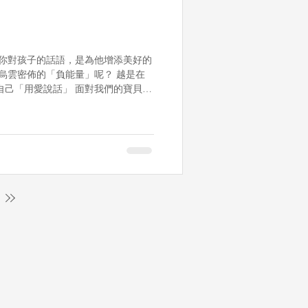
 你對孩子的話語，是為他增添美好的
烏雲密佈的「負能量」呢？ 越是在
自己「用愛說話」 面對我們的寶貝，
。