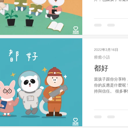
眠！ 透過各樣的
心！
2022年3月16日
療癒小語
都好
當孩子跟你分享時
你的反應是什麼呢
持與信任。 很多事
有研究指出，203
的！ 或許一個天
始......