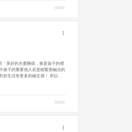
同「美好的夫妻關係，會是孩子的禮
庭中孩子的重要他人若是能緊密融洽的
對於生活有更多的確定感！ 所以，
式， 認真地愛著另一半吧！ 或許
數更多⋯⋯...