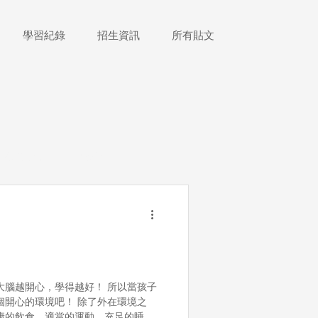
學習紀錄
招生資訊
所有貼文
跨校交流
實驗教育
展覽
理財教育
大腦越開心，學得越好！ 所以當孩子
個開心的環境吧！ 除了外在環境之
康的飲食、適當的運動、充足的睡