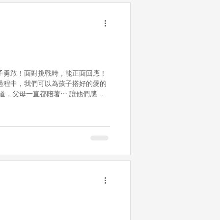
子勇敢！面對挑戰時，能正面回應！
過程中，我們可以為孩子搭好的愛的
道，父母一直都陪著⋯ 讓他們感
，爸媽愛的防護網也會保護。 在這份
越來越勇敢⋯