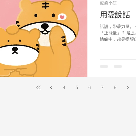
療癒小語
用愛說話
話語，帶著力量。
「正能量」？ 還是
情緒中，越是提醒
更要好好的寶貝他
4
5
6
7
8