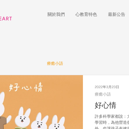
關於我們
心教育特色
最新公告
公告
學習紀錄
療癒小語
戶外踏查
金心享樂
表演藝術
多媒體
家長陪跑團
招生說明會
藝術
2022年3月23日
療癒小語
好心情
國際教育
Star of the Week
教師增能
許多科學家都說：
學習時，為他營造
外，也讓孩子有健