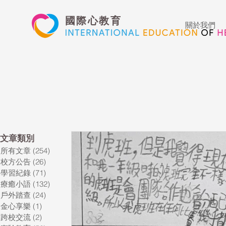
國際心教育
關於我們
所有文章
校方公告
學習紀錄
療
​文章類別
所有文章
(254)
254 篇文章
藝術高中
表演藝術
多媒體
校方公告
(26)
26 篇文章
學習紀錄
(71)
71 篇文章
療癒小語
(132)
132 篇文章
心文藝競賽
國際教育
Star of t
戶外踏查
(24)
24 篇文章
金心享樂
(1)
1 篇文章
跨校交流
(2)
2 篇文章