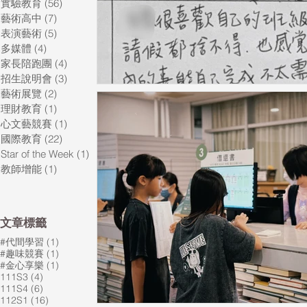
實驗教育
(56)
56 篇文章
藝術高中
(7)
7 篇文章
表演藝術
(5)
5 篇文章
多媒體
(4)
4 篇文章
家長陪跑團
(4)
4 篇文章
招生說明會
(3)
3 篇文章
藝術展覽
(2)
2 篇文章
理財教育
(1)
1 篇文章
心文藝競賽
(1)
1 篇文章
國際教育
(22)
22 篇文章
Star of the Week
(1)
1 篇文章
教師增能
(1)
1 篇文章
​文章標籤
1 篇文章
#代間學習
(1)
1 篇文章
#趣味競賽
(1)
1 篇文章
#金心享樂
(1)
4 篇文章
111S3
(4)
6 篇文章
111S4
(6)
16 篇文章
112S1
(16)