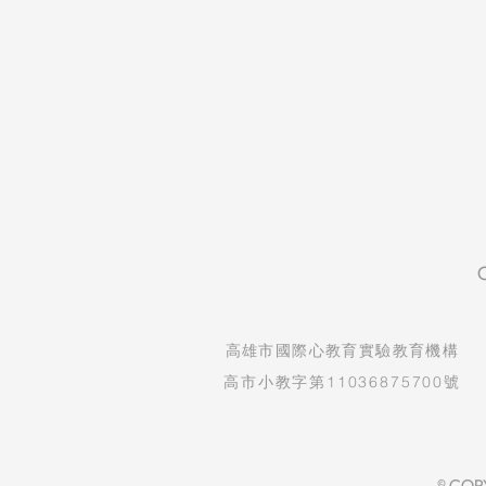
​高雄市國際心教育實驗教育機構
高市小教字第11036875700號